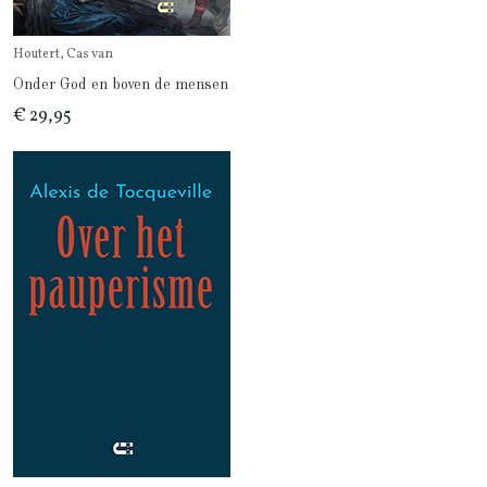
Houtert, Cas van
Onder God en boven de mensen
€ 29,95