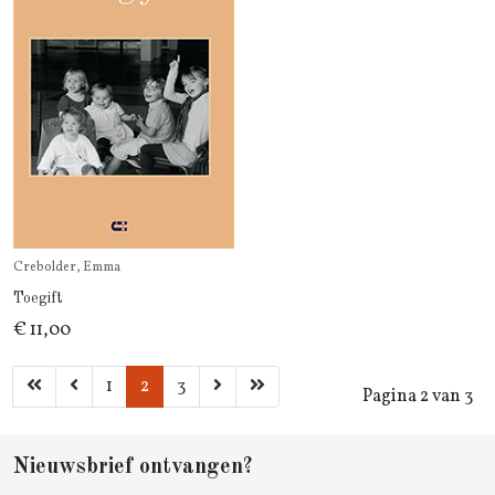
Crebolder, Emma
Toegift
€ 11,00
1
2
3
Pagina 2 van 3
Nieuwsbrief ontvangen?