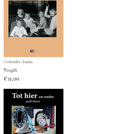
Crebolder, Emma
Toegift
€ 11,00