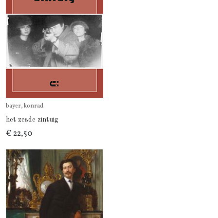
bayer, konrad
het zesde zintuig
€ 22,50