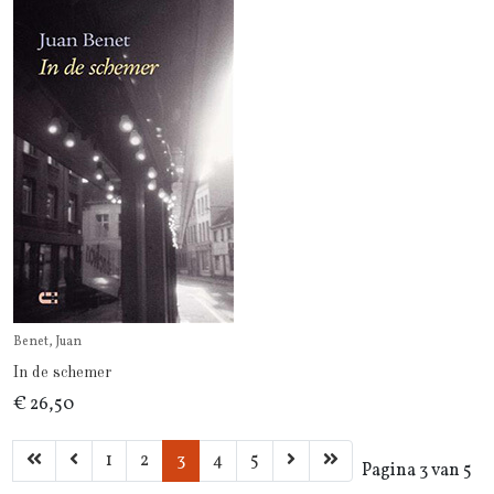
Benet, Juan
In de schemer
€ 26,50
1
2
3
4
5
Pagina 3 van 5