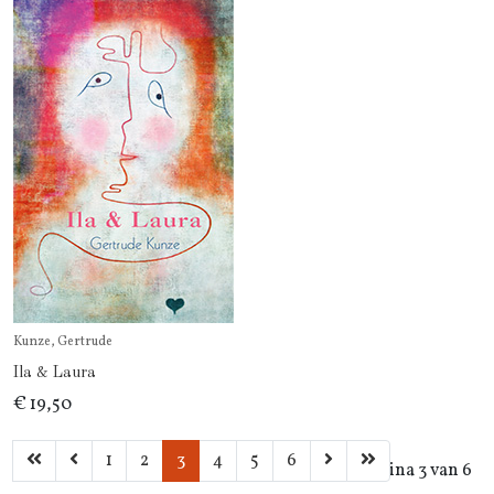
Kunze, Gertrude
Ila & Laura
€ 19,50
1
2
3
4
5
6
Pagina 3 van 6