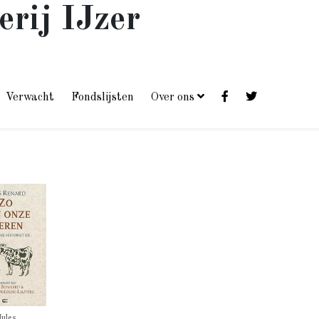
erij IJzer
Verwacht
Fondslijsten
Over ons
Jules