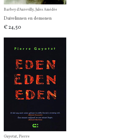
Barbey d'Aurevilly, Jules Amédée
Duivelinnen en demonen
€ 24,50
Guyotat, Pierre