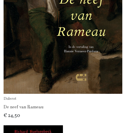
Diderot
De neef van Rameau
€ 24,50