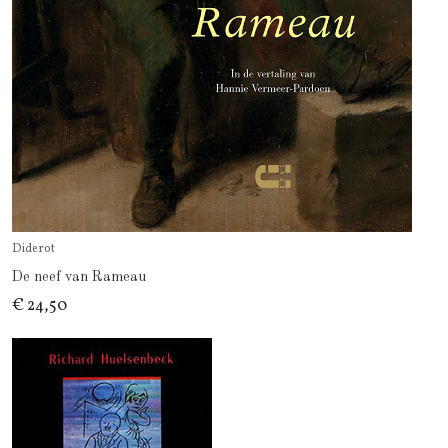
Diderot
De neef van Rameau
€ 24,50