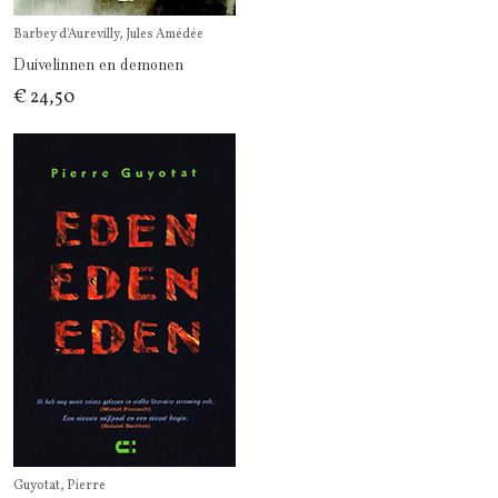
Barbey d'Aurevilly, Jules Amédée
Duivelinnen en demonen
€ 24,50
Guyotat, Pierre