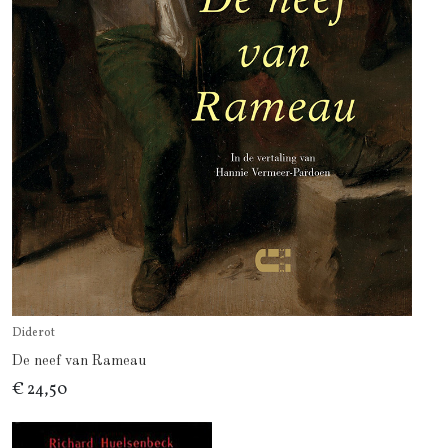
Diderot
De neef van Rameau
€ 24,50