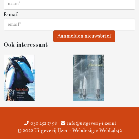
E-mail
Aanmelden nieuwsbrief
Ook interessant
030 252 17 98
info@uitgeverij-ijzer.nl
© 2022 Uitgeverij IJzer - Webdesign:
WebLab42