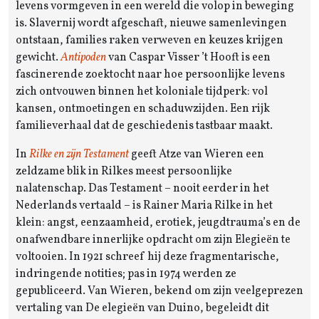
levens vormgeven in een wereld die volop in beweging
is. Slavernij wordt afgeschaft, nieuwe samenlevingen
ontstaan, families raken verweven en keuzes krijgen
gewicht.
Antipoden
van Caspar Visser ’t Hooft is een
fascinerende zoektocht naar hoe persoonlijke levens
zich ontvouwen binnen het koloniale tijdperk: vol
kansen, ontmoetingen en schaduwzijden. Een rijk
familieverhaal dat de geschiedenis tastbaar maakt.
In
Rilke en zijn Testament
geeft Atze van Wieren een
zeldzame blik in Rilkes meest persoonlijke
nalatenschap. Das Testament – nooit eerder in het
Nederlands vertaald – is Rainer Maria Rilke in het
klein: angst, eenzaamheid, erotiek, jeugdtrauma’s en de
onafwendbare innerlijke opdracht om zijn Elegieën te
voltooien. In 1921 schreef hij deze fragmentarische,
indringende notities; pas in 1974 werden ze
gepubliceerd. Van Wieren, bekend om zijn veelgeprezen
vertaling van De elegieën van Duino, begeleidt dit