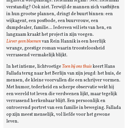
hightech wietplantage. Helemaal legaal? Nee. Helemaal
verstandig? Ook niet. Terwijl de mannen zich vastbijten
in hun grootse plannen, dringt de buurt binnen: een
wijkagent, een postbode, een buurvrouw, een
dumpdealer, familie… Iedereen wil iets van hen, en
langzaam kraakt het project in zijn voegen.
Liever geen bloemen
van Rein Hannik is een heerlijk
wrange, geestige roman waarin troosteloosheid
verrassend vermakelijk blijkt.
In het intieme, lichtvoetige
Toen bij ons thuis
keert Hans
Fallada terug naar het Berlijn van zijn jeugd: het huis, de
mensen, de kleine voorvallen die een schrijver vormen.
Met humor, tederheid en scherpe observatie wekt hij
een wereld tot leven die verdwenen lijkt, maar tegelijk
verrassend herkenbaar blijft. Een persoonlijk en
ontroerend portret van een familie in beweging. Fallada
op zijn meest menselijk, vol liefde voor het gewone
leven.