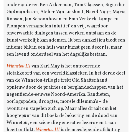
onder anderen Ben Akkerman, Tom Claassen, Sigurdur
Gudmundsson, Atelier Van Lieshout, Navid Nuur, Maria
Roosen, Jan Schoonhoven en Emo Verkerk. Lampe en
Plompen verzamelen intuïtief en vrij, waardoor
onverwachte dialogen tussen werken ontstaan en de
kunst werkelijk kan ademen. Ik ben dankzij jou biedt een
intieme blik in een huis waar kunst geen decor is, maar
een levend onderdeel van het dagelijks bestaan.
Winnetou III
van Karl May is het ontroerende
slotakkoord van een wereldklassieker. In het derde deel
van de Winnetou‑trilogie trekt Old Shatterhand
opnieuw door de prairies en berglandschappen van het
negentiende‑eeuwse Noord‑Amerika. Bandieten,
oorlogspaden, droogtes, morele dilemma’s – de
avonturen stapelen zich op. Maar alles draait om het
hoogtepunt van dit boek: de bekering en de dood van
Winnetou, een scène die generaties lezers een traan
heeft ontlokt.
Winnetou III
is de meeslepende afsluiting