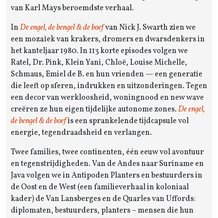
van Karl Mays beroemdste verhaal.
In
De engel, de bengel & de boef
van Nick J. Swarth zien we
een mozaïek van krakers, dromers en dwarsdenkers in
het kanteljaar 1980. In 113 korte episodes volgen we
Ratel, Dr. Pink, Klein Yani, Chloë, Louise Michelle,
Schmaus, Emiel de B. en hun vrienden — een generatie
die leeft op sferen, indrukken en uitzonderingen. Tegen
een decor van werkloosheid, woningnood en new wave
creëren ze hun eigen tijdelijke autonome zones.
De engel,
de bengel & de boef
is een sprankelende tijdcapsule vol
energie, tegendraadsheid en verlangen.
Twee families, twee continenten, één eeuw vol avontuur
en tegenstrijdigheden. Van de Andes naar Suriname en
Java volgen we in Antipoden Planters en bestuurders in
de Oost en de West (een familieverhaal in koloniaal
kader) de Van Lansberges en de Quarles van Uffords:
diplomaten, bestuurders, planters – mensen die hun