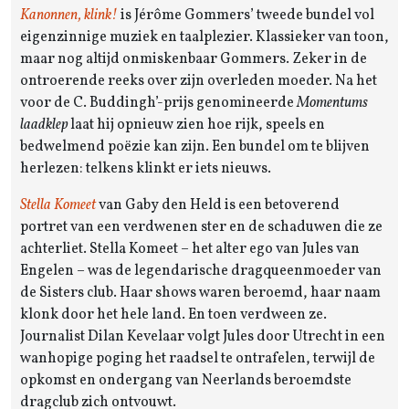
Kanonnen, klink!
is Jérôme Gommers’ tweede bundel vol
eigenzinnige muziek en taalplezier. Klassieker van toon,
maar nog altijd onmiskenbaar Gommers. Zeker in de
ontroerende reeks over zijn overleden moeder. Na het
voor de C. Buddingh’-prijs genomineerde
Momentums
laadklep
laat hij opnieuw zien hoe rijk, speels en
bedwelmend poëzie kan zijn. Een bundel om te blijven
herlezen: telkens klinkt er iets nieuws.
Stella Komeet
van Gaby den Held is een betoverend
portret van een verdwenen ster en de schaduwen die ze
achterliet. Stella Komeet – het alter ego van Jules van
Engelen – was de legendarische dragqueenmoeder van
de Sisters club. Haar shows waren beroemd, haar naam
klonk door het hele land. En toen verdween ze.
Journalist Dilan Kevelaar volgt Jules door Utrecht in een
wanhopige poging het raadsel te ontrafelen, terwijl de
opkomst en ondergang van Neerlands beroemdste
dragclub zich ontvouwt.