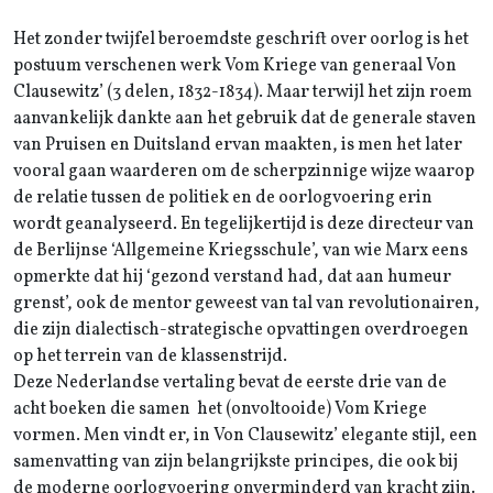
Het zonder twijfel beroemdste geschrift over oorlog is het
postuum verschenen werk Vom Kriege van generaal Von
Clausewitz’ (3 delen, 1832-1834). Maar terwijl het zijn roem
aanvankelijk dankte aan het gebruik dat de generale staven
van Pruisen en Duitsland ervan maakten, is men het later
vooral gaan waarderen om de scherpzinnige wijze waarop
de relatie tussen de politiek en de oorlogvoering erin
wordt geanalyseerd. En tegelijkertijd is deze directeur van
de Berlijnse ‘Allgemeine Kriegsschule’, van wie Marx eens
opmerkte dat hij ‘gezond verstand had, dat aan humeur
grenst’, ook de mentor geweest van tal van revolutionairen,
die zijn dialectisch-strategische opvattingen overdroegen
op het terrein van de klassenstrijd.
Deze Nederlandse vertaling bevat de eerste drie van de
acht boeken die samen het (onvoltooide) Vom Kriege
vormen. Men vindt er, in Von Clausewitz’ elegante stijl, een
samenvatting van zijn belangrijkste principes, die ook bij
de moderne oorlogvoering onverminderd van kracht zijn.