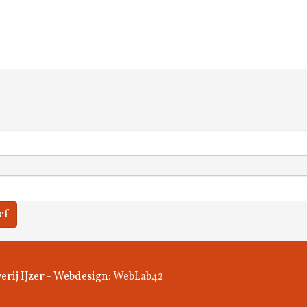
ef
erij IJzer - Webdesign:
WebLab42