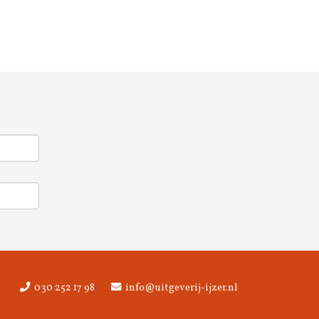
030 252 17 98
info@uitgeverij-ijzer.nl