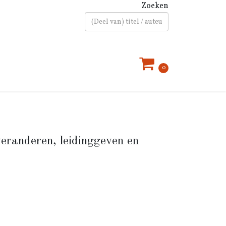
Zoeken
Type 2 or more characters for results.
0
eranderen, leidinggeven en