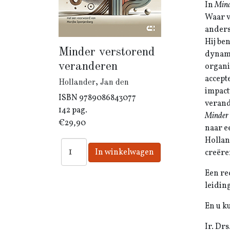
In
Mind
Waar v
anders
Hij be
Minder verstorend
dynami
veranderen
organi
accept
Hollander, Jan den
impact
ISBN
9789086843077
verand
142 pag.
Minder 
€29,90
naar e
Hollan
creëre
Een re
leidin
En u k
Ir. Dr