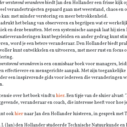
er verstorend veranderen
biedt Jan den Hollander een frisse kijk
eel verandertrajecten gepaard gaan met weerstand, chaos en o
 kan: met minder verstoring en meer betrokkenheid.
nadrukt het belang van observeren en begrijpen wat er werkelijk
ek en deze benutten. Met een systemische aanpak laat hij zien 
satieveranderingen kunt begeleiden en ander gedrag kunt sti
eren, word je een betere veranderaar. Den Hollander biedt pra
voller kunt ontwikkelen en uitvoeren, met meer rust en focus 
ering.
verstorend veranderen
is een onmisbaar boek voor managers, leid
en effectievere en mensgerichte aanpak. Met zijn toegankelijke s
der een inspirerende gids voor iedereen die veranderingen w
n.
censie over het boek vindt u
hier
. Een tipje van de sluier alvast
ggevende, veranderaar en coach, die interesse heeft voor hoe je
unt ook
hier
naar Jan den Hollander luisteren, in gesprek met Tj
s. J. (Jan) den Hollander studeerde Technische Natuurkunde en 