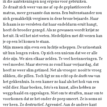
ik die aantekeningen nog ergens voor gebruiken.
Ze draait zich weer van me af op de geplastificeerde
matras, meer geraamte dan mens. Een buitenstaander zou
zich gemakkelijk vergissen in deze broze bejaarde. Haar
lichaam is zo versleten dat haar endeldarm eruit hangt,
heeft de broeder gezegd. Als ze gewassen wordt krijst ze
het uit. Ik wil het niet weten. Medelijden met dit wezen kan
je op een lel komen te staan.
Mijn zussen zijn even een luchtje scheppen. De urinestank
uit hun longen roken. Op zich een unicum dat we er alle
drie zijn. We zien elkaar zelden. Te veel herinneringen. Te
veel moeder. Maar sterven zo rond haar verjaardag, dat
heeft ze weer slim getimed. Net als vroeger: nooit te vroeg
slikken, die pillen. Toch ligt ze nu echt op de
death row
van
het gekkenhuis. In een kamer zo kaal als het hok van een
wild dier. Haar boeken, foto’s en kunst, alles hebben ze
weggehaald en opgeslagen. Niet om te straffen, maar om te
voorkomen dat ze het onder de poep smeert. Ze is soms zó
ver heen. Zo destructief. Agressief. Aan de andere kant