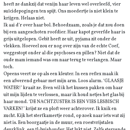
heeft ze dankzij dat venijn haar leven wel overleefd, vier
suïcidepogingen ten spijt. Ons moedertje is niet klein te
krijgen. Helaas niet.
Ik aai d’r over haar bol. Behoedzaam, zoals je dat zou doen
bij een aangeschoten roofdier. Haar kapot geverfde haar is
grijs uitgelopen. Gebit heeft ze uit, pyjama zit onder de
vlekken. Hoeveel zou er nog over zijn van de echte Coef,
weggestopt onder al die psychoses en pillen? Niet dat de
oude mam iemand was om naar terug te verlangen. Maar
toch.
Opeens veert ze op als een kleuter. In een reflex maak ik
een afwerend gebaar met mijn arm. Loos alarm. ‘GLAASJE
WATER!’ kraait ze. Even wil ik het kussen pakken om haar
uit mijn lijden te verlossen, maar ik houd netjes het glas bij
haar mond. ‘DE NACHTZUSTER IS EEN VIES LESBISCH
VARKEN!’ krijst ze en ploft weer achterover. Ik knik en
zucht. Kijk het sterfkamertje rond, op zoek naar iets wat zij
niet is. Een boorgaatje in de muur, een roestvrijstalen
deurklink, een tl-buishouder. Het lukt niet. Zelfs stervende