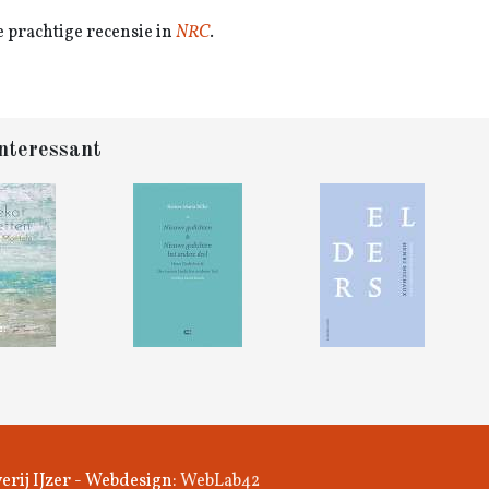
e prachtige recensie in
NRC
.
nteressant
erij IJzer - Webdesign:
WebLab42