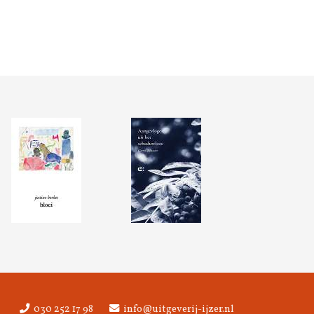
030 252 17 98
info@uitgeverij-ijzer.nl