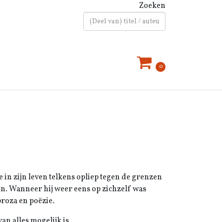
Zoeken
Type 2 or more characters for results.
0
in zijn leven telkens opliep tegen de grenzen
n. Wanneer hij weer eens op zichzelf was
proza en poëzie.
an alles mogelijk is