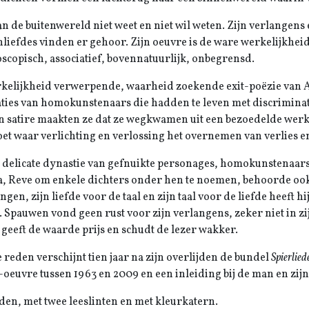
n de buitenwereld niet weet en niet wil weten. Zijn verlangens 
liefdes vinden er gehoor. Zijn oeuvre is de ware werkelijkheid.
oscopisch, associatief, bovennatuurlijk, onbegrensd.
kelijkheid verwerpende, waarheid zoekende exit-poëzie van 
ties van homokunstenaars die hadden te leven met discriminat
n satire maakten ze dat ze wegkwamen uit een bezoedelde werk
et waar verlichting en verlossing het overnemen van verlies 
e delicate dynastie van gefnuikte personages, homokunstenaar
a, Reve om enkele dichters onder hen te noemen, behoorde o
en, zijn liefde voor de taal en zijn taal voor de liefde heeft hij
 Spauwen vond geen rust voor zijn verlangens, zeker niet in zij
 geeft de waarde prijs en schudt de lezer wakker.
 reden verschijnt tien jaar na zijn overlijden de bundel
Spierlied
-oeuvre tussen 1963 en 2009 en een inleiding bij de man en zijn
en, met twee leeslinten en met kleurkatern.