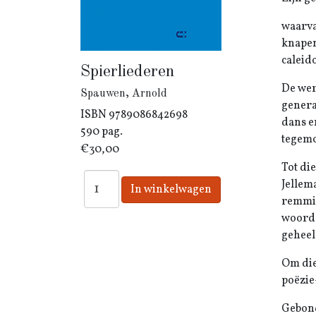
waarva
knapen
caleid
Spierliederen
De wer
Spauwen, Arnold
genera
ISBN
9789086842698
dans e
590 pag.
tegemo
€30,00
Tot di
Jellem
remming
woord.
geheel
Om die
poëzie
Gebond