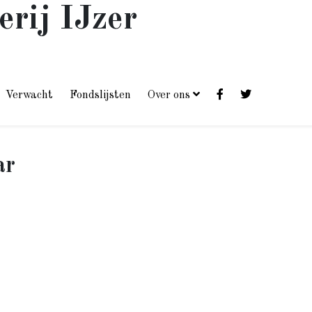
erij IJzer
Verwacht
Fondslijsten
Over ons
ar