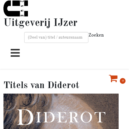
Uitgeverij IJzer
Zoeken
Type 2 or more characters for results.
0
Diderot