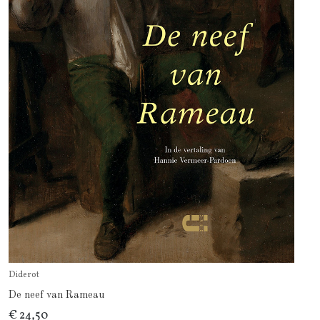
Diderot
De neef van Rameau
€ 24,50