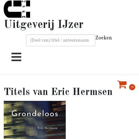
Uitgeverij IJzer
Zoeken
Type 2 or more characters for results.
0
Eric Hermsen