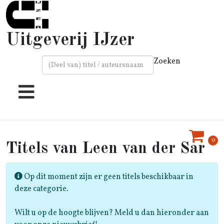
Uitgeverij IJzer
Zoeken
Type 2 or more characters for results.
0
Leen van der Sar
Informatie
Op dit moment zijn er geen titels beschikbaar in
deze categorie.
Wilt u op de hoogte blijven? Meld u dan hieronder aan