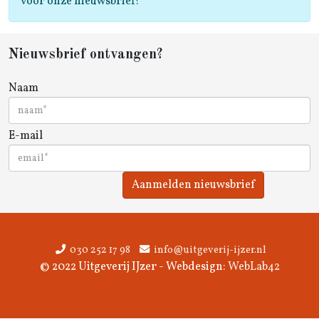
voor onze nieuwsbrief!
Nieuwsbrief ontvangen?
Naam
E-mail
Aanmelden nieuwsbrief
030 252 17 98
info@uitgeverij-ijzer.nl
© 2022 Uitgeverij IJzer - Webdesign:
WebLab42