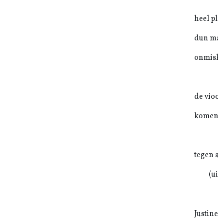
heel pl
dun m
onmis
de vioo
komen 
tegen a
(u
Justin