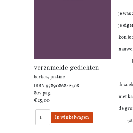
je was
je eige
kon je
nauwel
(u
verzamelde gedichten
borkes, justine
ik zoek
ISBN
9789086842308
807 pag.
niet k
€25,00
de gro
(uit