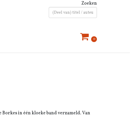
Zoeken
Type 2 or more characters for results.
0
ine Borkes in één kloeke band verzameld. Van