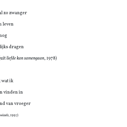
 al zo zwanger
n leven
 nog
ijks dragen
it
liefde kan samengaan
, 1978)
 wat ik
an vinden in
nd van vroeger
wissels
, 1997)