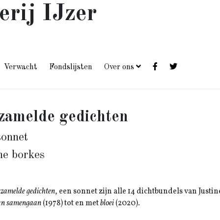
erij IJzer
Verwacht
Fondslijsten
Over ons
zamelde gedichten
sonnet
ine borkes
rzamelde gedichten
, een sonnet zijn alle 14 dichtbundels van Just
kan samengaan
(1978) tot en met
bloei
(2020).