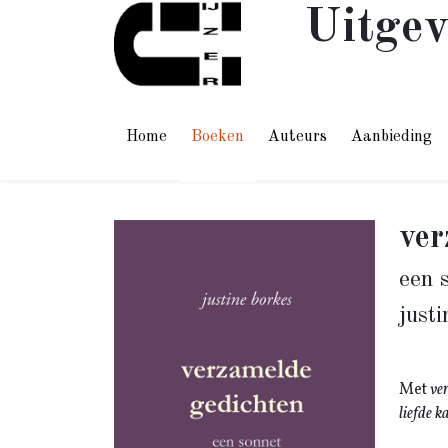
Uitgev
Home
Boeken
Auteurs
Aanbieding
ver
een 
just
Met
ve
liefde 