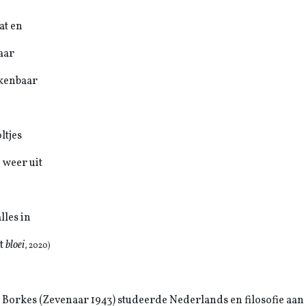
at en
aar
kenbaar
ltjes
weer uit
lles in
it
bloei
, 2020
)
e Borkes (Zevenaar 1943) studeerde Nederlands en filosofie aan