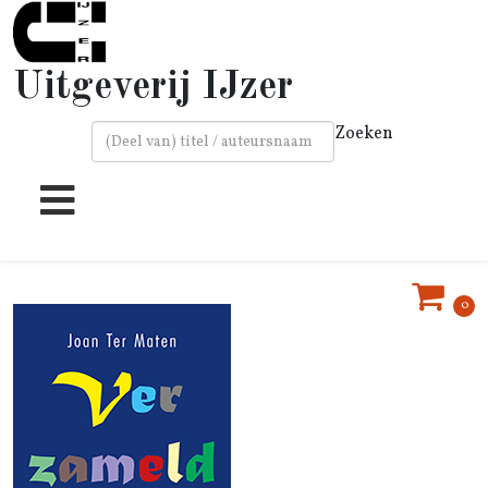
Uitgeverij IJzer
Zoeken
Type 2 or more characters for results.
0