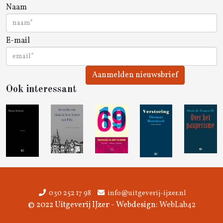
Naam
E-mail
Aanmelden nieuwsbrief
Ook interessant
030 252 17 98
info@uitgeverij-ijzer.nl
© 2022 Uitgeverij IJzer - Webdesign:
WebLab42