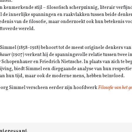
iteit.
jn kenmerkende stijl – filosofisch scherpzinnig, literair verfi
 de innerlijke spanningen en raakvlakken tussen beide denkers b
edenis van de filosofie, maar onderzoekt ook hun betekenis voo
ttoverde wereld.
Simmel (1858–1918) behoort tot de meest originele denkers van d
nhauer
(1907) verkent hij de spanningsvolle relatie tussen twee
 Schopenhauer en Friedrich Nietzsche. In plaats van zich te bep
ijving, biedt Simmel een diepgaande analyse van hun respecti
van hun tijd, maar ook de moderne mens, hebben beïnvloed.
org Simmel verscheen eerder zijn hoofdwerk
Filosofie van het g
nteressant