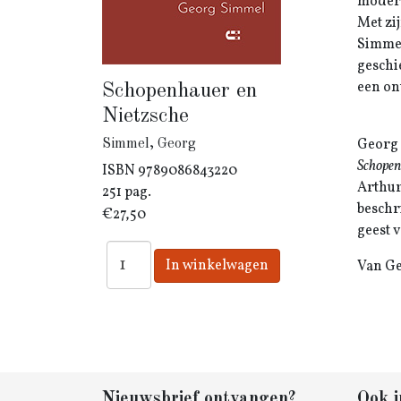
modern
Met zi
Simmel
geschi
een on
Schopenhauer en
Nietzsche
Georg 
Simmel, Georg
Schope
ISBN
9789086843220
Arthur
251 pag.
beschr
€27,50
geest 
Van Ge
Nieuwsbrief ontvangen?
Ook i