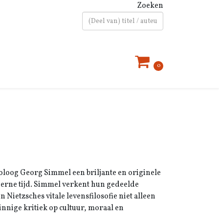
Zoeken
Type 2 or more characters for results.
0
ioloog Georg Simmel een briljante en originele
derne tijd. Simmel verkent hun gedeelde
Nietzsches vitale levensfilosofie niet alleen
innige kritiek op cultuur, moraal en