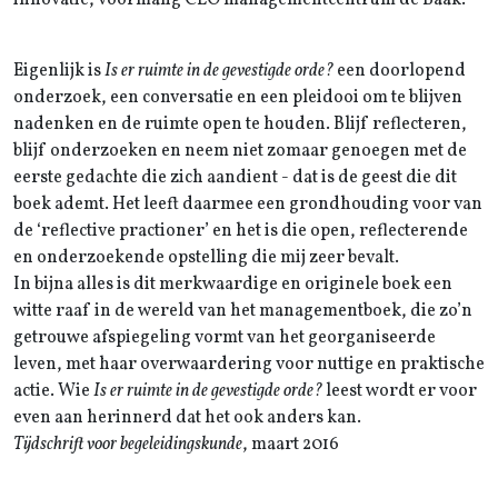
innovatie, voormalig CEO managementcentrum de Baak.
Eigenlijk is
Is er ruimte in de gevestigde orde?
een doorlopend
onderzoek, een conversatie en een pleidooi om te blijven
nadenken en de ruimte open te houden. Blijf reflecteren,
blijf onderzoeken en neem niet zomaar genoegen met de
eerste gedachte die zich aandient - dat is de geest die dit
boek ademt. Het leeft daarmee een grondhouding voor van
de ‘reflective practioner’ en het is die open, reflecterende
en onderzoekende opstelling die mij zeer bevalt.
In bijna alles is dit merkwaardige en originele boek een
witte raaf in de wereld van het managementboek, die zo’n
getrouwe afspiegeling vormt van het georganiseerde
leven, met haar overwaardering voor nuttige en praktische
actie. Wie
Is er ruimte in de gevestigde orde?
leest wordt er voor
even aan herinnerd dat het ook anders kan.
Tijdschrift voor begeleidingskunde
, maart 2016