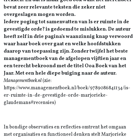
trekken. En dat is maar goed ook want het merendeel
bevat zeer relevante teksten die zeker niet
overgeslagen mogen worden.
Iedere poging tot samenvatten van Is er ruimte in de
gevestigde orde? is gedoemd te mislukken. De auteur
heeft zelf in drie pagina’s waanzinnig knap verwoord
waar haar boek over gaat en welke hoofdstukken
daarop van toepassing zijn. Zonder twijfel het beste
managementboek van de afgelopen vijftien jaar en
een terecht bekroond met de titel Ooa Boek van het
Jaar. Met een hele diepe buiging naar de auteur.
Managementboek.nl
(zie:
https://www.managementboek.nl/boek/9789086841134/is-
er-ruimte-in-de-gevestigde-orde-marjorieke-
glaudemans#recensies)
In bondige observaties en reflecties omtrent het omgaan
met organisaties en functioneel denken stelt Marjorieke