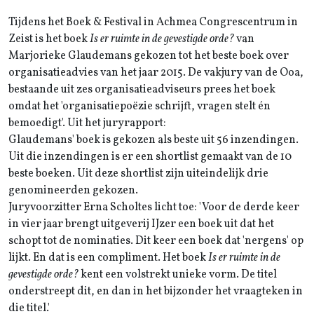
Tijdens het Boek & Festival in Achmea Congrescentrum in
Zeist is het boek
Is er ruimte in de gevestigde orde?
van
Marjorieke Glaudemans gekozen tot het beste boek over
organisatieadvies van het jaar 2015. De vakjury van de Ooa,
bestaande uit zes organisatieadviseurs prees het boek
omdat het 'organisatiepoëzie schrijft, vragen stelt én
bemoedigt'. Uit het juryrapport:
Glaudemans' boek is gekozen als beste uit 56 inzendingen.
Uit die inzendingen is er een shortlist gemaakt van de 10
beste boeken. Uit deze shortlist zijn uiteindelijk drie
genomineerden gekozen.
Juryvoorzitter Erna Scholtes licht toe: 'Voor de derde keer
in vier jaar brengt uitgeverij IJzer een boek uit dat het
schopt tot de nominaties. Dit keer een boek dat 'nergens' op
lijkt. En dat is een compliment. Het boek
Is er ruimte in de
gevestigde orde?
kent een volstrekt unieke vorm. De titel
onderstreept dit, en dan in het bijzonder het vraagteken in
die titel.'