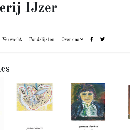
erij IJzer
Verwacht
Fondslijsten
Over ons
kes