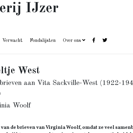
erij IJzer
Verwacht
Fondslijsten
Over ons
ltje West
 brieven aan Vita Sackville-West (1922-19
n
inia Woolf
 van de brieven van Virginia Woolf, omdat ze veel samenb