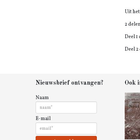
Uit he
2 dele
Deel 1
Deel 2
Nieuwsbrief ontvangen?
Ook i
Naam
E-mail