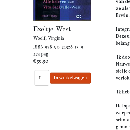
van de
ze als
Erwin 
Ezeltje West
Integr
Deze u
Woolf, Virginia
belang
ISBN
978-90-74328-15-9
474 pag.
'Ik do
€39,50
Nauwel
stel je
verlokk
'Ik he
Het spe
werpen
schoon
gemoed