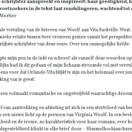
 schrijfster aanspreekt en inspireert: haar geestigheid, h
 voetzoekers in de tekst laat rondslingeren, wachtend tot
Mortier
ale vertaling van de brieven van Woolf aan Vita Sackville-West. 
nieke relatie tussen twee vrouwen gezien vanuit het perspektief
rijkste schrijfster van deze eeuw. Over een onmogelijke liefde.
opte mijn pen in de inkt en schreef als vanzelf deze woorden o
ijks had ik dit gedaan of mijn lichaam stroomde vol met verruk
 eens voor dat Orlando Vita blijkt te zijn en het helemaal over jo
ing van je geest.'
b een volmaakt romantische en ongetwijfeld waarachtige droom v
l van aantrekking en afstoting uit zich in een stortvloed van be
 een nieuw licht op de persoon van Virginia Woolf. In een bevl
heid en de ironie, zo karakteristiek voor haar romans, over he
sgesteldheid klinkt in elke brief door. - Himmelhochjauchzen