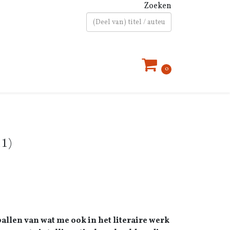
Zoeken
Type 2 or more characters for results.
0
41)
allen van wat me ook in het literaire werk