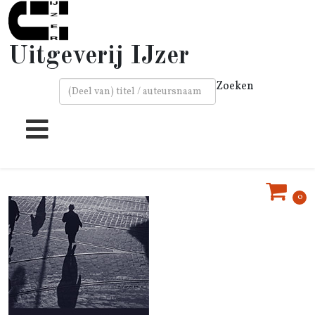
Uitgeverij IJzer
Zoeken
Type 2 or more characters for results.
0