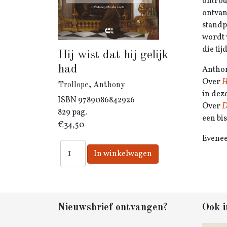
ontrou
ontvan
standp
wordt 
die tij
Hij wist dat hij gelijk
had
Anthon
Over
H
Trollope, Anthony
in dez
ISBN
9789086842926
Over
D
829 pag.
een bi
€34,50
Evenee
Nieuwsbrief ontvangen?
Ook i