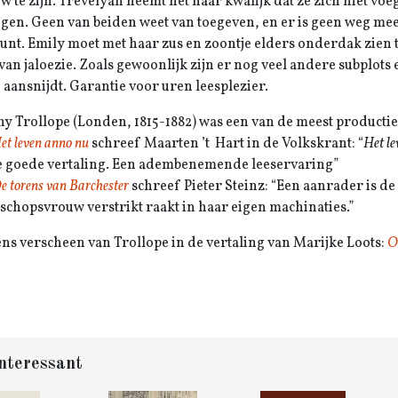
w te zijn. Trevelyan neemt het haar kwalijk dat ze zich niet voe
gen. Geen van beiden weet van toegeven, en er is geen weg me
unt. Emily moet met haar zus en zoontje elders onderdak zien 
van jaloezie. Zoals gewoonlijk zijn er nog veel andere subplot
d aansnijdt. Garantie voor uren leesplezier.
y Trollope (Londen, 1815-1882) was een van de meest productiev
et leven anno nu
schreef Maarten ’t Hart in de Volkskrant: “
Het le
e goede vertaling. Een adembenemende leeservaring”
e torens van Barchester
schreef Pieter Steinz: “Een aanrader is d
sschopsvrouw verstrikt raakt in haar eigen machinaties.”
ns verscheen van Trollope in de vertaling van Marijke Loots:
O
nteressant