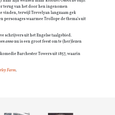
gt naar zijn wensen maar kolonel Osborne blijft
er terug van het door hen ingenomen
te vinden, terwijl Trevelyan langzaam gek
s en personages waarmee Trollope de thema’s uit
e schrijvers uit het Engelse taalgebied.
ven anno
nu is een groot feest om te (her)lezen
e komedie Barchester Towers uit 1857, waarin
rley Farm
.