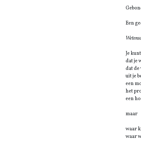
Gebond
Een ge
Wetens
Je kun
dat je 
dat de
uit je 
een mo
het pr
een ho
maar
waar k
waar wo