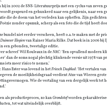
.
 hij in 2002 de SNS-Literatuurprijs met een cyclus van zeven ge
 wordt gespeurd en gehunkerd naar een gelijkenis, naar een g
atie die de doem van het verleden kan opheffen. Zijn gedichte
 Poëzie zonder opsmuk, scherp als een foto die de tijd heeft doo
ze bundel niet eerder verscheen, heeft o.a. te maken met de prio
Duineser Elegien
van Rainer Maria Rilke. Dat boek is in 2006 bij 
 in een gebonden, tweetalige editie.
er schreef Wil Rouleaux in de
NRC
: ‘Een opvallend modern kl
er’ dan de soms nogal plechtig klinkende versie uit 1978 van 
oms iets meer risico te nemen.’
. Hans Ester was lovend in het
Friesch Dagblad
: ‘Het vertalen va
Gegeven de moeilijkheidsgraad verdient Atze van Wieren grote
ttingsvermogen. Wie de vertaling van een dergelijk werk tot he
nd.’
ven als productieproces, zo kan
Grondstof
worden gekarakteriseer
ucten, tot wat uiteindelijk overblijft.