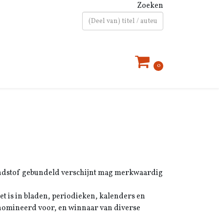
Zoeken
Type 2 or more characters for results.
0
rondstof gebundeld verschijnt mag merkwaardig
t is in bladen, periodieken, kalenders en
enomineerd voor, en winnaar van diverse