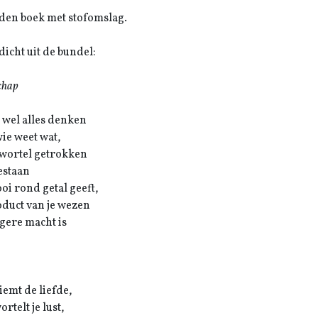
en boek met stofomslag.
dicht uit de bundel:
chap
t wel alles denken
wie weet wat,
 wortel getrokken
bestaan
oi rond getal geeft,
oduct van je wezen
gere macht is
iemt de liefde,
rtelt je lust,