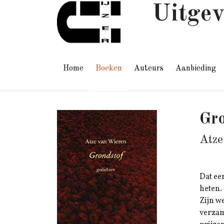
Uitgev
Home
Boeken
Auteurs
Aanbieding
Gro
Atze
Dat ee
heten.
Zijn w
verzam