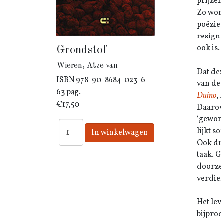
prijzen
Zo won
poëzie
resign
ook is.
Grondstof
Wieren, Atze van
Dat de
ISBN
978-90-8684-023-6
van de
63 pag.
Duino
,
€17,50
Daarov
‘gewon
lijkt s
Ook dr
taak. 
doorze
verdie
Het le
bijprod