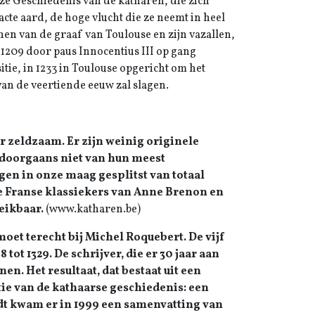
ze Geschiedenis van de katharen, die zich
acte aard, de hoge vlucht die ze neemt in heel
en van de graaf van Toulouse en zijn vazallen,
1209 door paus Innocentius III op gang
itie, in 1233 in Toulouse opgericht om het
 van de veertiende eeuw zal slagen.
 zeldzaam. Er zijn weinig originele
h doorgaans niet van hun meest
gen in onze maag gesplitst van totaal
e Franse klassiekers van Anne Brenon en
eikbaar.
(www.katharen.be)
oet terecht bij Michel Roquebert. De vijf
tot 1329. De schrijver, die er 30 jaar aan
n. Het resultaat, dat bestaat uit een
ie van de kathaarse geschiedenis: een
indt kwam er in 1999 een samenvatting van