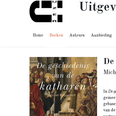
Uitgev
Home
Boeken
Auteurs
Aanbieding
De 
Mich
In
De g
gemeen
gebase
van de