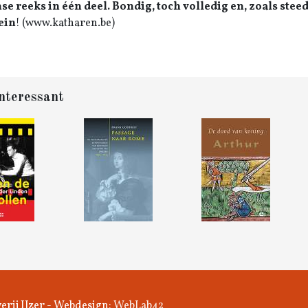
se reeks in één deel. Bondig, toch volledig en, zoals steed
ein
! (www.katharen.be)
nteressant
erij IJzer - Webdesign:
WebLab42