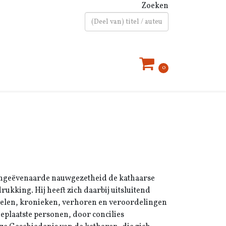
Zoeken
Type 2 or more characters for results.
0
ongeëvenaarde nauwgezetheid de kathaarse
kking. Hij heeft zich daarbij uitsluitend
tuelen, kronieken, verhoren en veroordelingen
eplaatste personen, door concilies