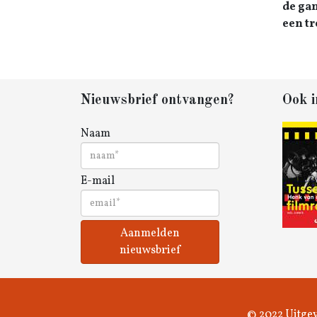
de gan
een tr
Nieuwsbrief ontvangen?
Ook i
Naam
E-mail
Aanmelden
nieuwsbrief
© 2022 Uitgev