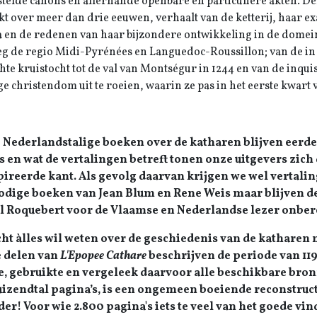
stelde canons en allerhande openbare en particuliere akten. De
ekt over meer dan drie eeuwen, verhaalt van de ketterij, haar ex
 en de redenen van haar bijzondere ontwikkeling in de domein
g de regio Midi-Pyrénées en Languedoc-Roussillon; van de in 
hte kruistocht tot de val van Montségur in 1244 en van de inquis
ige christendom uit te roeien, waarin ze pas in het eerste kwart
Nederlandstalige boeken over de katharen blijven eerder
s en wat de vertalingen betreft tonen onze uitgevers zic
ireerde kant. Als gevolg daarvan krijgen we wel vertalin
odige boeken van Jean Blum en Rene Weis maar blijven d
l Roquebert voor de Vlaamse en Nederlandse lezer onber
ht àlles wil weten over de geschiedenis van de katharen m
e delen van
L'Epopee Cathare
beschrijven de periode van 1198 
, gebruikte en vergeleek daarvoor alle beschikbare bronne
izendtal pagina’s, is een ongemeen boeiende reconstruct
er! Voor wie 2.800 pagina's iets te veel van het goede v