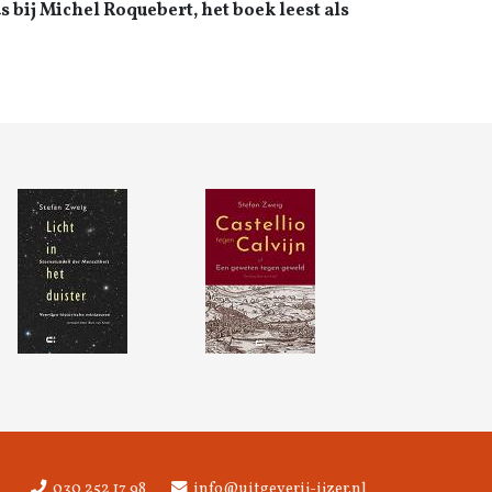
s bij Michel Roquebert, het boek leest als
030 252 17 98
info@uitgeverij-ijzer.nl