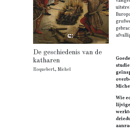
vastge
uitstr
Europa
grofwe
gebrac
afvall
De geschiedenis van de
Goede 
katharen
studie
Roquebert, Michel
geïnsp
overb
Miche
Wie ec
lijvig
werkte
driedu
aanrad