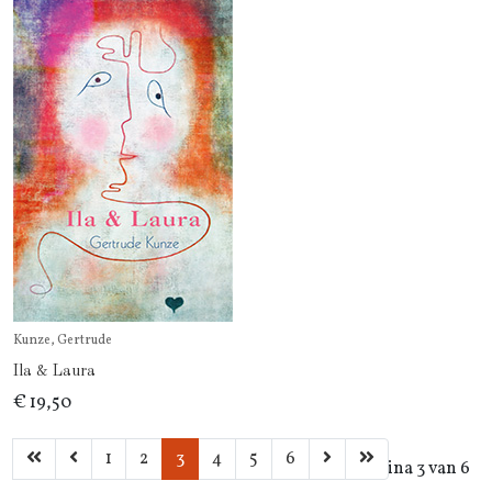
Kunze, Gertrude
Ila & Laura
€ 19,50
1
2
3
4
5
6
Pagina 3 van 6